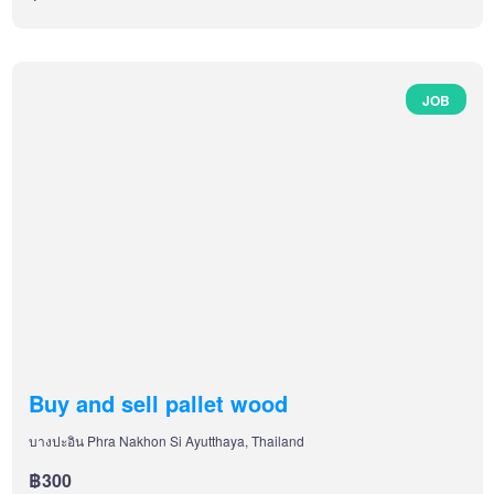
JOB
Buy and sell pallet wood
บางปะอิน Phra Nakhon Si Ayutthaya, Thailand
฿300