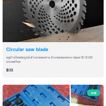
Circular saw blade
หมู่บ้านไทยสมบูรณ์ ตำบล คลองสาม อำเภอคลองหลวง ปทุมธานี 12120
ประเทศไทย
฿35
JOB