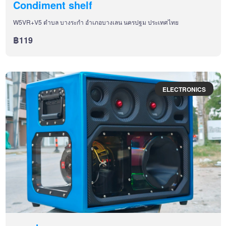
Condiment shelf
W5VR+V5 ตำบล บางระกำ อำเภอบางเลน นครปฐม ประเทศไทย
฿119
ELECTRONICS