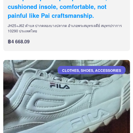
cushioned insole, comfortable, not
painful like Pai craftsmanship.
JH25+J62 ตำบล ปากคลองบางปลากด อำเภอพระสมุทรเจดีย์ สมุทรปราการ
10290 ประเทศไทย
฿4 668.09
CLOTHES, SHOES, ACCESSORIES