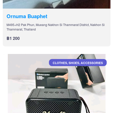
Ornuma Buaphet
M495+H2 Pak Phun, Mueang Nakhon Si Thammarat District, Nakhon Si
Thammarat, Thailand
฿1 200
CLOTHES, SHOES, ACCESSORIES