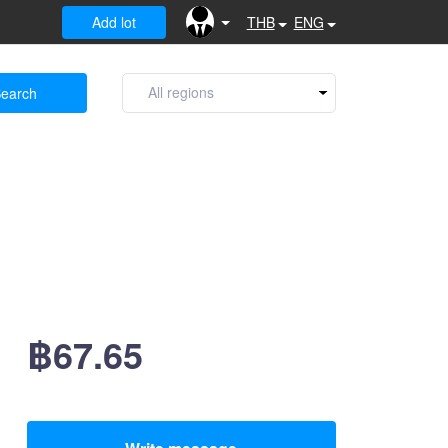
Add lot
THB
ENG
earch
฿67.65