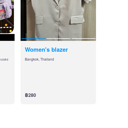
Women's blazer
ระแดง
Bangkok, Thailand
฿280