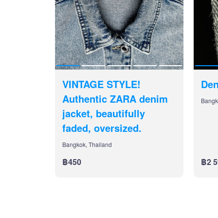
VINTAGE STYLE!
Den
Authentic ZARA denim
Bangk
jacket, beautifully
faded, oversized.
Bangkok, Thailand
฿450
฿2 5