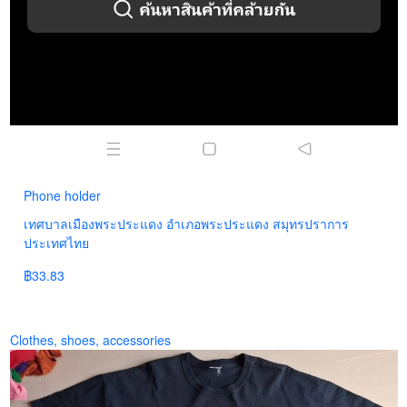
Phone holder
เทศบาลเมืองพระประแดง อำเภอพระประแดง สมุทรปราการ
ประเทศไทย
฿33.83
Clothes, shoes, accessories