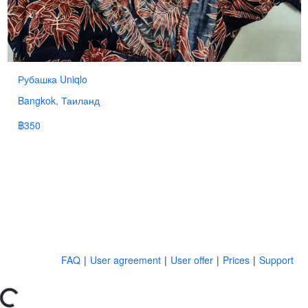
Рубашка Uniqlo
Bangkok, Таиланд
฿350
FAQ
|
User agreement
|
User offer
|
Prices
|
Support
Loading...