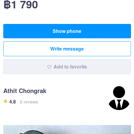
฿1 790
Show phone
Write message
Add to favorite
Athit Chongrak
4.8
6 reviews