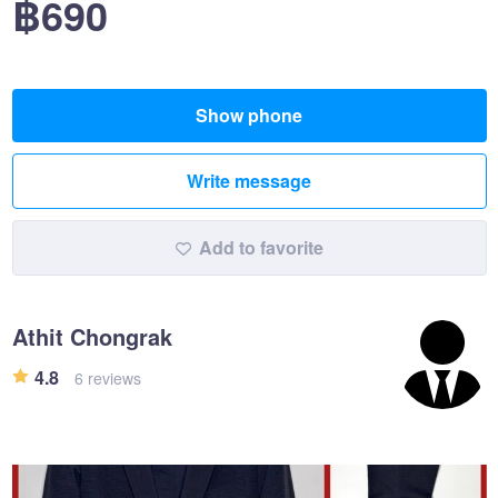
฿690
Show phone
Write message
Add to favorite
Athit Chongrak
4.8
6 reviews