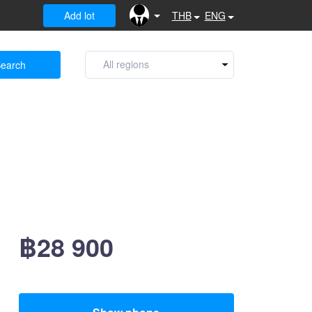
Add lot
THB
ENG
earch
฿28 900