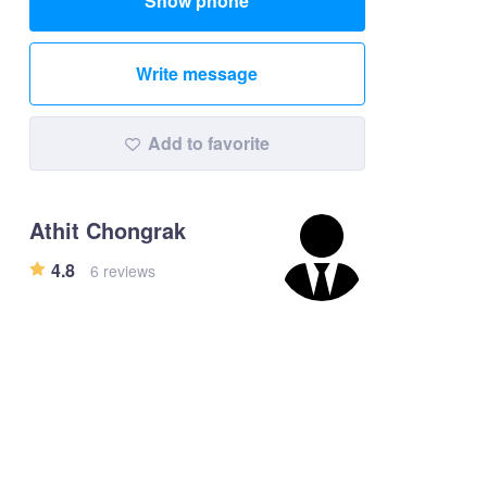
Show phone
Write message
Add to favorite
Athit Chongrak
4.8
6 reviews