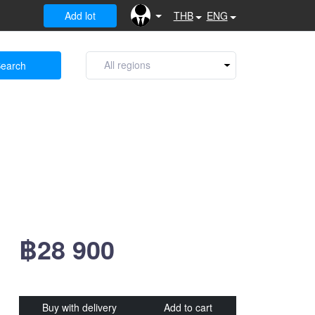
Add lot
THB
ENG
earch
฿28 900
Buy with delivery
Add to cart