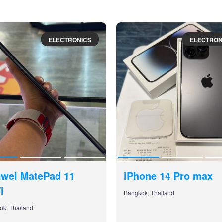
ELECTRONICS
ELECTRON
wei MatePad 11
iPhone 14 Pro max
i
Bangkok, Thailand
ok, Thailand