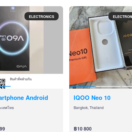
ELECTRONICS
ELECTRON
rtphone Android
IQOO Neo 10
ระเทศไทย
Bangkok, Thailand
99
฿10 800