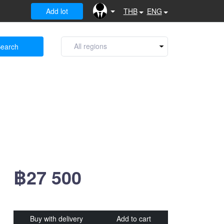
Add lot
THB
ENG
earch
฿27 500
Buy with delivery
Add to cart