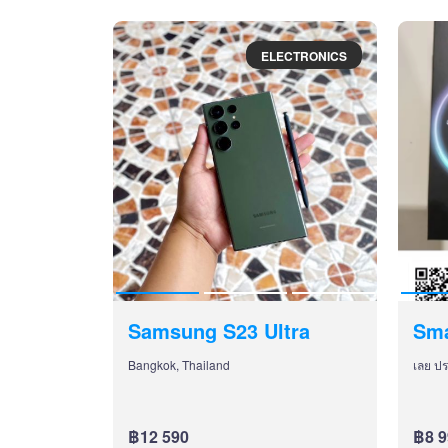
ELECTRONICS
Samsung S23 Ultra
Sma
Bangkok, Thailand
เลย ป
฿12 590
฿8 9